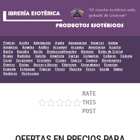
Skip
to
content
Piedras
Aceite
Adivinación
Agata
Aguamarina
Amarres
Ambar
Amuletos
Ángeles
Anillos
Arcangel
Arcanos
Aventurina
Azurita
Barita
Basalto
Berilo
Biodescodificación
Bismuto
Bolas de Cristal
Brujas
Budismo
Calcita
Amatista
Cartas
Colgantes
Collares
Colonia
Coral
Corazones
Cristales
Cruces
Cuarzo
Cuenco
Diccionarios
Dientes
Dietas
Dioses y Diosas
Ediciones
Escarabajos
Esencias
Espinela
Estampas
Figuras
Flores
Fluorita
Fotos
Geoda
Hadas
Hechizos
Horóscopo
RATE
THIS
POST
OFERTAS EN PRECIOS PARA