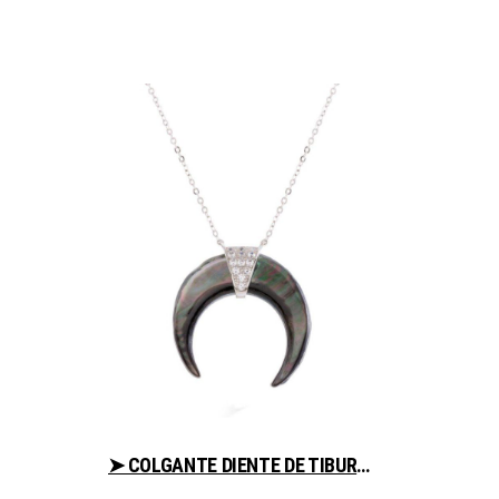
➤ COLGANTE DIENTE DE TIBURON BLANCO AYUDA AL COMPRAR EN LIBRERIAESOTERICA.NET