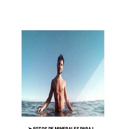
➤ FOTOS DE MINERALES PARA IMPRIMIR VENTAJAS AL COMPRAR EN LIBRERIAESOTERICA.NET