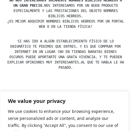
NO NOS INTERESAMOS SOLAMENTE NOMBRES BIBLICOS HEBREOS A
UN GRAN PRECIO
,NOS INTERESAMOS POR UN BUEN PRODUCTO
ESPECIALMENTE Y LAS PRESTACIONES DEL OBJETO NOMBRES
BIBLICOS HEBREOS.
¿ES MEJOR ADQUIRIR NOMBRES BIBLICOS HEBREOS POR UN PORTAL
WEB O EN LA TIENDA FÍSICA?
SI HAS IDO A ALGÚN ESTABLECIMIENTO FÍSICO DE LO
ENIGMÁTICO TE PEDIMOS QUE ENTRES, Y ES QUE COMPRAR POR
INTERNET EN UN LUGAR (NO EN TIENDAS BARATAS BIENES
OSCUROS PUEDE APORTARTE UNA GRATA VIVENCIA, Y TE PUEDEN
EXPLICAR OPINIONES MUY INTERESANTES,AL QUE TE HABLA LE HA
PASADO.
Posted
esdfninj34
23 December, 2019
We value your privacy
by
Posted
Nombres
in
We use cookies to enhance your browsing experience,
serve personalized ads or content, and analyze our
traffic. By clicking "Accept All", you consent to our use of
Tienda Esotérica Online – Librería Esotérica
,
Proudly