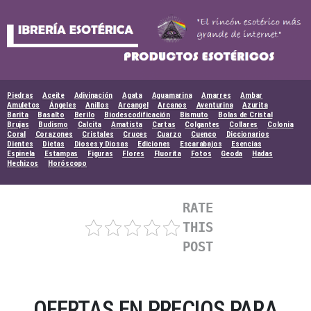
Skip
to
content
Piedras
Aceite
Adivinación
Agata
Aguamarina
Amarres
Ambar
Amuletos
Ángeles
Anillos
Arcangel
Arcanos
Aventurina
Azurita
Barita
Basalto
Berilo
Biodescodificación
Bismuto
Bolas de Cristal
Brujas
Budismo
Calcita
Amatista
Cartas
Colgantes
Collares
Colonia
Coral
Corazones
Cristales
Cruces
Cuarzo
Cuenco
Diccionarios
Dientes
Dietas
Dioses y Diosas
Ediciones
Escarabajos
Esencias
Espinela
Estampas
Figuras
Flores
Fluorita
Fotos
Geoda
Hadas
Hechizos
Horóscopo
RATE
THIS
POST
OFERTAS EN PRECIOS PARA