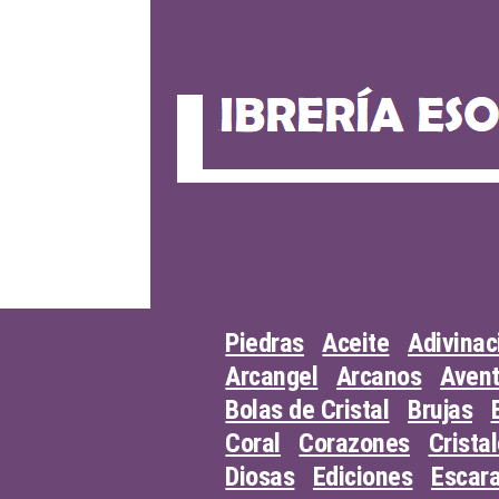
Skip
to
content
Piedras
Aceite
Adivinac
Arcangel
Arcanos
Avent
Bolas de Cristal
Brujas
Coral
Corazones
Crista
Diosas
Ediciones
Escar