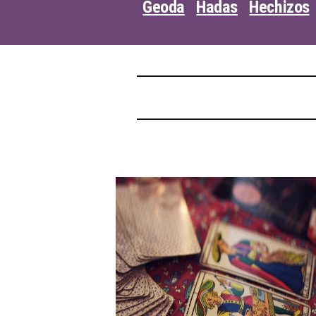
Geoda
Hadas
Hechizos