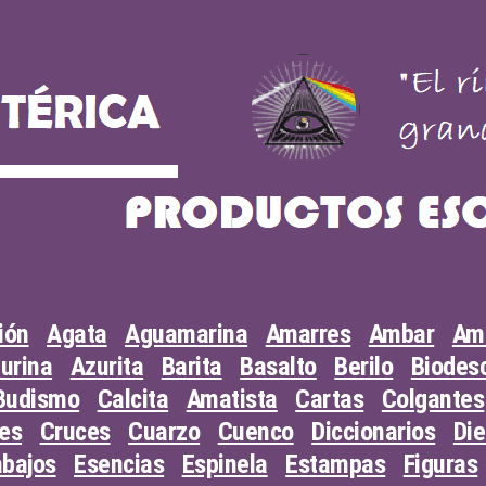
ión
Agata
Aguamarina
Amarres
Ambar
Am
urina
Azurita
Barita
Basalto
Berilo
Biodesc
Budismo
Calcita
Amatista
Cartas
Colgantes
les
Cruces
Cuarzo
Cuenco
Diccionarios
Di
abajos
Esencias
Espinela
Estampas
Figuras