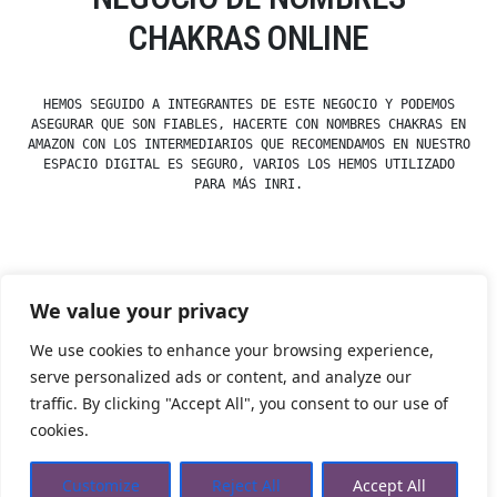
CHAKRAS ONLINE
HEMOS SEGUIDO A INTEGRANTES DE ESTE NEGOCIO Y PODEMOS
ASEGURAR QUE SON FIABLES, HACERTE CON NOMBRES CHAKRAS EN
AMAZON CON LOS INTERMEDIARIOS QUE RECOMENDAMOS EN NUESTRO
ESPACIO DIGITAL ES SEGURO, VARIOS LOS HEMOS UTILIZADO
PARA MÁS INRI.
Posted
esdfninj34
23 December, 2019
We value your privacy
by
Posted
Nombres
in
We use cookies to enhance your browsing experience,
serve personalized ads or content, and analyze our
traffic. By clicking "Accept All", you consent to our use of
Tienda Esotérica Online – Librería Esotérica
,
Proudly
cookies.
powered by WordPress.
Política de Privacidad
Privacidad
Aviso Legal
Cookies Web
Customize
Reject All
Accept All