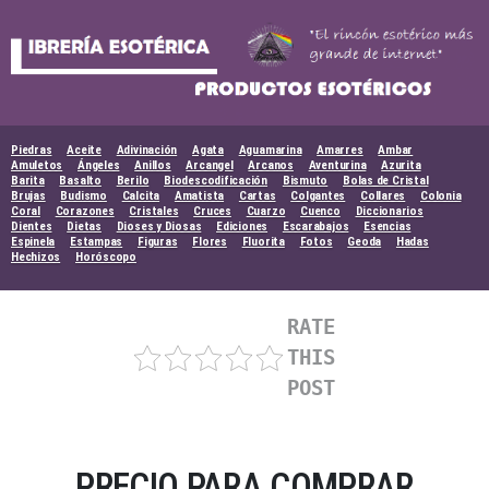
Skip
to
content
Piedras
Aceite
Adivinación
Agata
Aguamarina
Amarres
Ambar
Amuletos
Ángeles
Anillos
Arcangel
Arcanos
Aventurina
Azurita
Barita
Basalto
Berilo
Biodescodificación
Bismuto
Bolas de Cristal
Brujas
Budismo
Calcita
Amatista
Cartas
Colgantes
Collares
Colonia
Coral
Corazones
Cristales
Cruces
Cuarzo
Cuenco
Diccionarios
Dientes
Dietas
Dioses y Diosas
Ediciones
Escarabajos
Esencias
Espinela
Estampas
Figuras
Flores
Fluorita
Fotos
Geoda
Hadas
Hechizos
Horóscopo
RATE
THIS
POST
PRECIO PARA COMPRAR