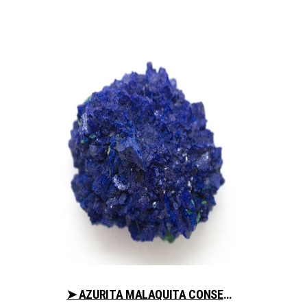
➤ AZURITA MALAQUITA CONSEJOS PARA COMPRAR EN LIBRERIAESOTERICA.NET