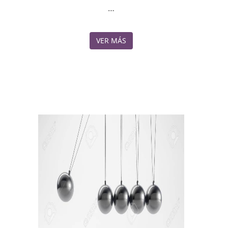
…
VER MÁS