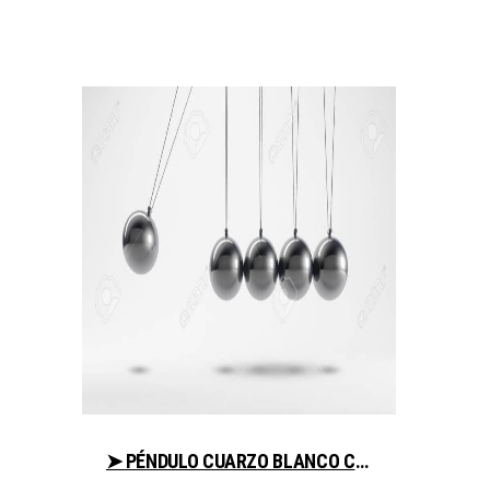
➤ PÉNDULO CUARZO BLANCO COMPARA PRECIOS PARA COMPRAR EN LIBRERIAESOTERICA.NET