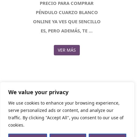
PRECIO PARA COMPRAR
PÉNDULO CUARZO BLANCO
ONLINE YA VES QUE SENCILLO
ES, PERO ADEMÁS, TE …
VER MÁS
We value your privacy
1
2
3
…
7
We use cookies to enhance your browsing experience,
Posts
serve personalized ads or content, and analyze our
traffic. By clicking "Accept All", you consent to our use of
navigation
Tienda Esotérica Online – Librería Esotérica
,
Proudly
cookies.
powered by WordPress.
Política de Privacidad
Privacidad
Aviso Legal
Cookies Web