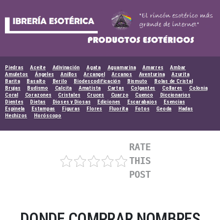
Skip
to
content
Piedras
Aceite
Adivinación
Agata
Aguamarina
Amarres
Ambar
Amuletos
Ángeles
Anillos
Arcangel
Arcanos
Aventurina
Azurita
Barita
Basalto
Berilo
Biodescodificación
Bismuto
Bolas de Cristal
Brujas
Budismo
Calcita
Amatista
Cartas
Colgantes
Collares
Colonia
Coral
Corazones
Cristales
Cruces
Cuarzo
Cuenco
Diccionarios
Dientes
Dietas
Dioses y Diosas
Ediciones
Escarabajos
Esencias
Espinela
Estampas
Figuras
Flores
Fluorita
Fotos
Geoda
Hadas
Hechizos
Horóscopo
RATE
THIS
POST
DONDE COMPRAR NOMBRES