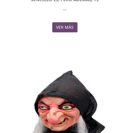
…
VER MÁS