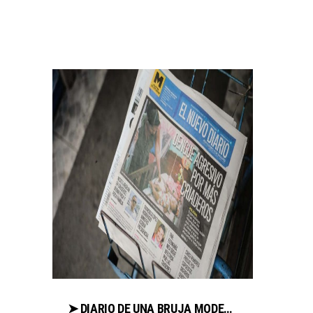
➤ DIARIO DE UNA BRUJA MODERNA COMPARA PRECIOS AL COMPRAR EN LIBRERIAESOTERICA.NET