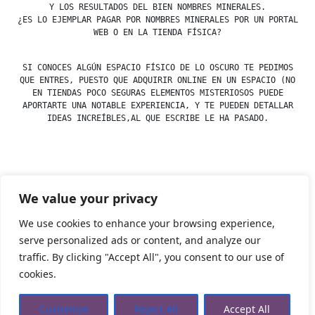
Y LOS RESULTADOS DEL BIEN NOMBRES MINERALES.
¿ES LO EJEMPLAR PAGAR POR NOMBRES MINERALES POR UN PORTAL
WEB O EN LA TIENDA FÍSICA?
SI CONOCES ALGÚN ESPACIO FÍSICO DE LO OSCURO TE PEDIMOS
QUE ENTRES, PUESTO QUE ADQUIRIR ONLINE EN UN ESPACIO (NO
EN TIENDAS POCO SEGURAS ELEMENTOS MISTERIOSOS PUEDE
APORTARTE UNA NOTABLE EXPERIENCIA, Y TE PUEDEN DETALLAR
IDEAS INCREÍBLES,AL QUE ESCRIBE LE HA PASADO.
Posted
esdfninj34
23 December, 2019
We value your privacy
by
Posted
Minerales
,
Nombres
in
We use cookies to enhance your browsing experience,
serve personalized ads or content, and analyze our
traffic. By clicking "Accept All", you consent to our use of
Tienda Esotérica Online – Librería Esotérica
,
Proudly
cookies.
powered by WordPress.
Política de Privacidad
Privacidad
Aviso Legal
Cookies Web
Customize
Reject All
Accept All