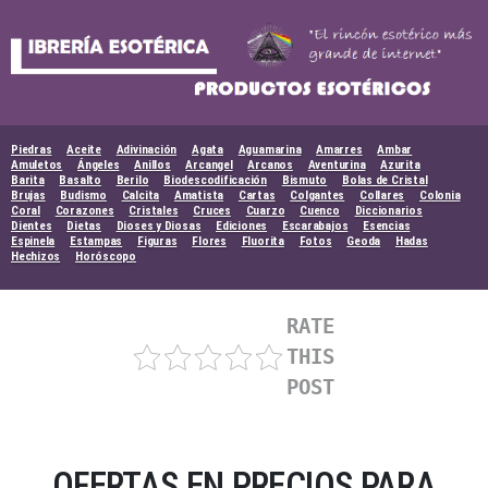
Skip
to
content
Piedras
Aceite
Adivinación
Agata
Aguamarina
Amarres
Ambar
Amuletos
Ángeles
Anillos
Arcangel
Arcanos
Aventurina
Azurita
Barita
Basalto
Berilo
Biodescodificación
Bismuto
Bolas de Cristal
Brujas
Budismo
Calcita
Amatista
Cartas
Colgantes
Collares
Colonia
Coral
Corazones
Cristales
Cruces
Cuarzo
Cuenco
Diccionarios
Dientes
Dietas
Dioses y Diosas
Ediciones
Escarabajos
Esencias
Espinela
Estampas
Figuras
Flores
Fluorita
Fotos
Geoda
Hadas
Hechizos
Horóscopo
RATE
THIS
POST
OFERTAS EN PRECIOS PARA