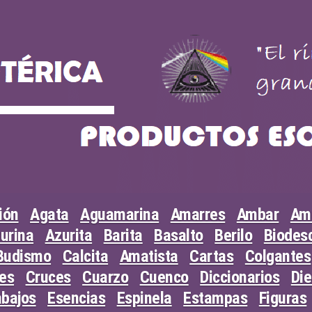
ión
Agata
Aguamarina
Amarres
Ambar
Am
urina
Azurita
Barita
Basalto
Berilo
Biodesc
Budismo
Calcita
Amatista
Cartas
Colgantes
les
Cruces
Cuarzo
Cuenco
Diccionarios
Di
abajos
Esencias
Espinela
Estampas
Figuras