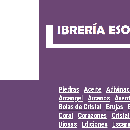
Skip
to
content
Piedras
Aceite
Adivinac
Arcangel
Arcanos
Avent
Bolas de Cristal
Brujas
Coral
Corazones
Crista
Diosas
Ediciones
Escar