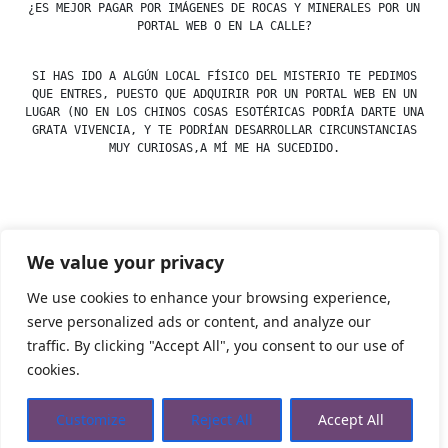
¿ES MEJOR PAGAR POR IMÁGENES DE ROCAS Y MINERALES POR UN
PORTAL WEB O EN LA CALLE?
SI HAS IDO A ALGÚN LOCAL FÍSICO DEL MISTERIO TE PEDIMOS
QUE ENTRES, PUESTO QUE ADQUIRIR POR UN PORTAL WEB EN UN
LUGAR (NO EN LOS CHINOS COSAS ESOTÉRICAS PODRÍA DARTE UNA
GRATA VIVENCIA, Y TE PODRÍAN DESARROLLAR CIRCUNSTANCIAS
MUY CURIOSAS,A MÍ ME HA SUCEDIDO.
Posted
esdfninj34
23 December, 2019
We value your privacy
by
Posted
Imágenes
,
Minerales
in
We use cookies to enhance your browsing experience,
serve personalized ads or content, and analyze our
traffic. By clicking "Accept All", you consent to our use of
Tienda Esotérica Online – Librería Esotérica
,
Proudly
cookies.
powered by WordPress.
Política de Privacidad
Privacidad
Aviso Legal
Cookies Web
Customize
Reject All
Accept All