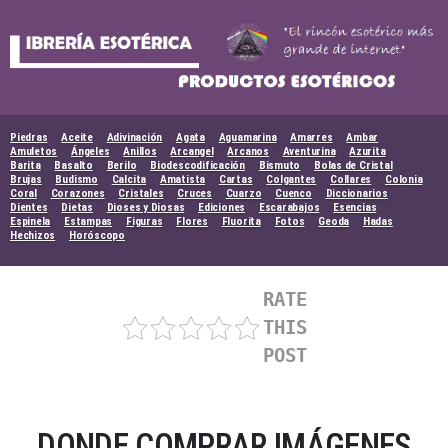
Skip
to
content
Piedras
Aceite
Adivinación
Agata
Aguamarina
Amarres
Ambar
Amuletos
Ángeles
Anillos
Arcangel
Arcanos
Aventurina
Azurita
Barita
Basalto
Berilo
Biodescodificación
Bismuto
Bolas de Cristal
Brujas
Budismo
Calcita
Amatista
Cartas
Colgantes
Collares
Colonia
Coral
Corazones
Cristales
Cruces
Cuarzo
Cuenco
Diccionarios
Dientes
Dietas
Dioses y Diosas
Ediciones
Escarabajos
Esencias
Espinela
Estampas
Figuras
Flores
Fluorita
Fotos
Geoda
Hadas
Hechizos
Horóscopo
RATE
THIS
POST
DONDE COMPRAR IMÁGENES