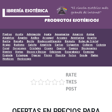
Skip
to
content
Piedras
Aceite
Adivinación
Agata
Aguamarina
Amarres
Ambar
Amuletos
Ángeles
Anillos
Arcangel
Arcanos
Aventurina
Azurita
Barita
Basalto
Berilo
Biodescodificación
Bismuto
Bolas de Cristal
Brujas
Budismo
Calcita
Amatista
Cartas
Colgantes
Collares
Colonia
Coral
Corazones
Cristales
Cruces
Cuarzo
Cuenco
Diccionarios
Dientes
Dietas
Dioses y Diosas
Ediciones
Escarabajos
Esencias
Espinela
Estampas
Figuras
Flores
Fluorita
Fotos
Geoda
Hadas
Hechizos
Horóscopo
RATE
THIS
POST
OFERTAS EN PRECIOS PARA