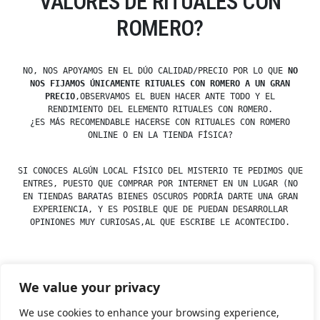
VALORES DE RITUALES CON
ROMERO?
NO, NOS APOYAMOS EN EL DÚO CALIDAD/PRECIO POR LO QUE
NO
NOS FIJAMOS ÚNICAMENTE RITUALES CON ROMERO A UN GRAN
PRECIO
,OBSERVAMOS EL BUEN HACER ANTE TODO Y EL
RENDIMIENTO DEL ELEMENTO RITUALES CON ROMERO.
¿ES MÁS RECOMENDABLE HACERSE CON RITUALES CON ROMERO
ONLINE O EN LA TIENDA FÍSICA?
SI CONOCES ALGÚN LOCAL FÍSICO DEL MISTERIO TE PEDIMOS QUE
ENTRES, PUESTO QUE COMPRAR POR INTERNET EN UN LUGAR (NO
EN TIENDAS BARATAS BIENES OSCUROS PODRÍA DARTE UNA GRAN
EXPERIENCIA, Y ES POSIBLE QUE DE PUEDAN DESARROLLAR
OPINIONES MUY CURIOSAS,AL QUE ESCRIBE LE ACONTECIDO.
We value your privacy
Posted
Posted
esdfninj34
23 December, 2019
Rituales
by
in
We use cookies to enhance your browsing experience,