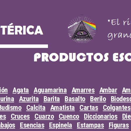
ión
Agata
Aguamarina
Amarres
Ambar
Am
urina
Azurita
Barita
Basalto
Berilo
Biodesc
Budismo
Calcita
Amatista
Cartas
Colgantes
les
Cruces
Cuarzo
Cuenco
Diccionarios
Di
abajos
Esencias
Espinela
Estampas
Figuras