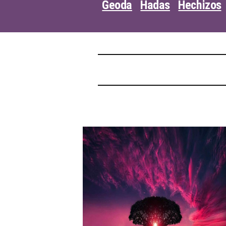
Geoda
Hadas
Hechizos