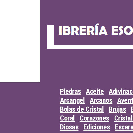
Skip
to
content
Piedras
Aceite
Adivinac
Arcangel
Arcanos
Avent
Bolas de Cristal
Brujas
Coral
Corazones
Crista
Diosas
Ediciones
Escar