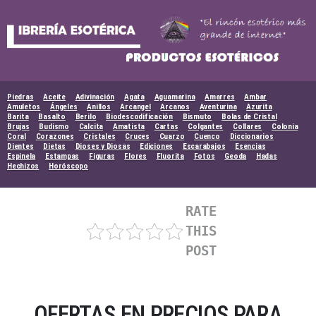
Skip
to
content
Piedras
Aceite
Adivinación
Agata
Aguamarina
Amarres
Ambar
Amuletos
Ángeles
Anillos
Arcangel
Arcanos
Aventurina
Azurita
Barita
Basalto
Berilo
Biodescodificación
Bismuto
Bolas de Cristal
Brujas
Budismo
Calcita
Amatista
Cartas
Colgantes
Collares
Colonia
Coral
Corazones
Cristales
Cruces
Cuarzo
Cuenco
Diccionarios
Dientes
Dietas
Dioses y Diosas
Ediciones
Escarabajos
Esencias
Espinela
Estampas
Figuras
Flores
Fluorita
Fotos
Geoda
Hadas
Hechizos
Horóscopo
RATE
THIS
POST
OFERTAS EN PRECIOS PARA