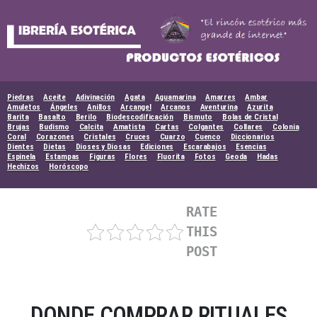
Skip
to
content
Piedras
Aceite
Adivinación
Agata
Aguamarina
Amarres
Ambar
Amuletos
Ángeles
Anillos
Arcangel
Arcanos
Aventurina
Azurita
Barita
Basalto
Berilo
Biodescodificación
Bismuto
Bolas de Cristal
Brujas
Budismo
Calcita
Amatista
Cartas
Colgantes
Collares
Colonia
Coral
Corazones
Cristales
Cruces
Cuarzo
Cuenco
Diccionarios
Dientes
Dietas
Dioses y Diosas
Ediciones
Escarabajos
Esencias
Espinela
Estampas
Figuras
Flores
Fluorita
Fotos
Geoda
Hadas
Hechizos
Horóscopo
RATE
THIS
POST
DONDE COMPRAR RITUALES