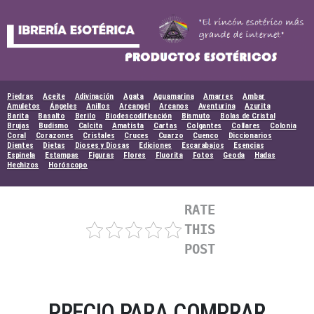
Skip
to
content
Piedras
Aceite
Adivinación
Agata
Aguamarina
Amarres
Ambar
Amuletos
Ángeles
Anillos
Arcangel
Arcanos
Aventurina
Azurita
Barita
Basalto
Berilo
Biodescodificación
Bismuto
Bolas de Cristal
Brujas
Budismo
Calcita
Amatista
Cartas
Colgantes
Collares
Colonia
Coral
Corazones
Cristales
Cruces
Cuarzo
Cuenco
Diccionarios
Dientes
Dietas
Dioses y Diosas
Ediciones
Escarabajos
Esencias
Espinela
Estampas
Figuras
Flores
Fluorita
Fotos
Geoda
Hadas
Hechizos
Horóscopo
RATE
THIS
POST
PRECIO PARA COMPRAR