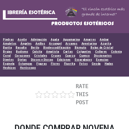
Skip
to
content
Piedras
Aceite
Adivinación
Agata
Aguamarina
Amarres
Ambar
Amuletos
Ángeles
Anillos
Arcangel
Arcanos
Aventurina
Azurita
Barita
Basalto
Berilo
Biodescodificación
Bismuto
Bolas de Cristal
Brujas
Budismo
Calcita
Amatista
Cartas
Colgantes
Collares
Colonia
Coral
Corazones
Cristales
Cruces
Cuarzo
Cuenco
Diccionarios
Dientes
Dietas
Dioses y Diosas
Ediciones
Escarabajos
Esencias
Espinela
Estampas
Figuras
Flores
Fluorita
Fotos
Geoda
Hadas
Hechizos
Horóscopo
RATE
THIS
POST
DONDE COMPRAR NOVENA