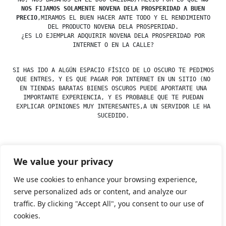
NOS FIJAMOS SOLAMENTE NOVENA DELA PROSPERIDAD A BUEN
PRECIO
,MIRAMOS EL BUEN HACER ANTE TODO Y EL RENDIMIENTO
DEL PRODUCTO NOVENA DELA PROSPERIDAD.
¿ES LO EJEMPLAR ADQUIRIR NOVENA DELA PROSPERIDAD POR
INTERNET O EN LA CALLE?
SI HAS IDO A ALGÚN ESPACIO FÍSICO DE LO OSCURO TE PEDIMOS
QUE ENTRES, Y ES QUE PAGAR POR INTERNET EN UN SITIO (NO
EN TIENDAS BARATAS BIENES OSCUROS PUEDE APORTARTE UNA
IMPORTANTE EXPERIENCIA, Y ES PROBABLE QUE TE PUEDAN
EXPLICAR OPINIONES MUY INTERESANTES,A UN SERVIDOR LE HA
SUCEDIDO.
We value your privacy
Posted
Posted
esdfninj34
23 December, 2019
Novena
by
in
We use cookies to enhance your browsing experience,
serve personalized ads or content, and analyze our
traffic. By clicking "Accept All", you consent to our use of
Tienda Esotérica Online – Librería Esotérica
,
Proudly
cookies.
powered by WordPress.
Política de Privacidad