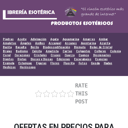
Skip
to
content
Piedras
Aceite
Adivinación
Agata
Aguamarina
Amarres
Ambar
Amuletos
Ángeles
Anillos
Arcangel
Arcanos
Aventurina
Azurita
Barita
Basalto
Berilo
Biodescodificación
Bismuto
Bolas de Cristal
Brujas
Budismo
Calcita
Amatista
Cartas
Colgantes
Collares
Colonia
Coral
Corazones
Cristales
Cruces
Cuarzo
Cuenco
Diccionarios
Dientes
Dietas
Dioses y Diosas
Ediciones
Escarabajos
Esencias
Espinela
Estampas
Figuras
Flores
Fluorita
Fotos
Geoda
Hadas
Hechizos
Horóscopo
RATE
THIS
POST
OFERTAS EN PRECIOS PARA