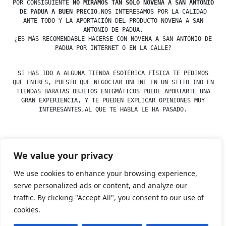
POR CONSIGUIENTE
NO MIRAMOS TAN SOLO NOVENA A SAN ANTONIO
DE PADUA A BUEN PRECIO
,NOS INTERESAMOS POR LA CALIDAD
ANTE TODO Y LA APORTACIÓN DEL PRODUCTO NOVENA A SAN
ANTONIO DE PADUA.
¿ES MÁS RECOMENDABLE HACERSE CON NOVENA A SAN ANTONIO DE
PADUA POR INTERNET O EN LA CALLE?
SI HAS IDO A ALGUNA TIENDA ESOTÉRICA FÍSICA TE PEDIMOS
QUE ENTRES, PUESTO QUE NEGOCIAR ONLINE EN UN SITIO (NO EN
TIENDAS BARATAS OBJETOS ENIGMÁTICOS PUEDE APORTARTE UNA
GRAN EXPERIENCIA, Y TE PUEDEN EXPLICAR OPINIONES MUY
INTERESANTES,AL QUE TE HABLA LE HA PASADO.
We value your privacy
Posted
Posted
esdfninj34
23 December, 2019
Novena
by
in
We use cookies to enhance your browsing experience,
serve personalized ads or content, and analyze our
traffic. By clicking "Accept All", you consent to our use of
Tienda Esotérica Online – Librería Esotérica
,
Proudly
cookies.
powered by WordPress.
Política de Privacidad