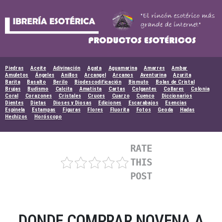
Skip
to
content
Piedras
Aceite
Adivinación
Agata
Aguamarina
Amarres
Ambar
Amuletos
Ángeles
Anillos
Arcangel
Arcanos
Aventurina
Azurita
Barita
Basalto
Berilo
Biodescodificación
Bismuto
Bolas de Cristal
Brujas
Budismo
Calcita
Amatista
Cartas
Colgantes
Collares
Colonia
Coral
Corazones
Cristales
Cruces
Cuarzo
Cuenco
Diccionarios
Dientes
Dietas
Dioses y Diosas
Ediciones
Escarabajos
Esencias
Espinela
Estampas
Figuras
Flores
Fluorita
Fotos
Geoda
Hadas
Hechizos
Horóscopo
RATE
THIS
POST
DONDE COMPRAR NOVENA A