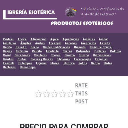
Skip
to
content
Piedras
Aceite
Adivinación
Agata
Aguamarina
Amarres
Ambar
Amuletos
Ángeles
Anillos
Arcangel
Arcanos
Aventurina
Azurita
Barita
Basalto
Berilo
Biodescodificación
Bismuto
Bolas de Cristal
Brujas
Budismo
Calcita
Amatista
Cartas
Colgantes
Collares
Colonia
Coral
Corazones
Cristales
Cruces
Cuarzo
Cuenco
Diccionarios
Dientes
Dietas
Dioses y Diosas
Ediciones
Escarabajos
Esencias
Espinela
Estampas
Figuras
Flores
Fluorita
Fotos
Geoda
Hadas
Hechizos
Horóscopo
RATE
THIS
POST
PRECIO PARA COMPRAR