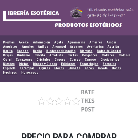
Skip
to
content
Piedras
Aceite
Adivinación
Agata
Aguamarina
Amarres
Ambar
Amuletos
Ángeles
Anillos
Arcangel
Arcanos
Aventurina
Azurita
Barita
Basalto
Berilo
Biodescodificación
Bismuto
Bolas de Cristal
Brujas
Budismo
Calcita
Amatista
Cartas
Colgantes
Collares
Colonia
Coral
Corazones
Cristales
Cruces
Cuarzo
Cuenco
Diccionarios
Dientes
Dietas
Dioses y Diosas
Ediciones
Escarabajos
Esencias
Espinela
Estampas
Figuras
Flores
Fluorita
Fotos
Geoda
Hadas
Hechizos
Horóscopo
RATE
THIS
POST
PRECIO PARA COMPRAR