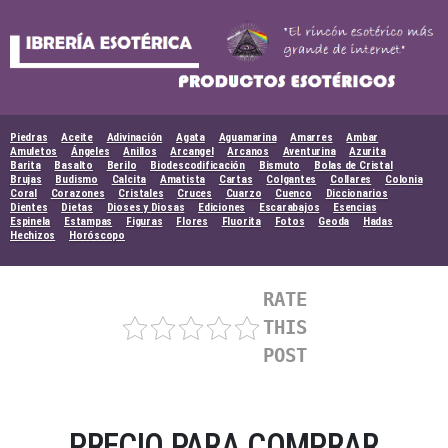
Skip
to
content
Piedras
Aceite
Adivinación
Agata
Aguamarina
Amarres
Ambar
Amuletos
Ángeles
Anillos
Arcangel
Arcanos
Aventurina
Azurita
Barita
Basalto
Berilo
Biodescodificación
Bismuto
Bolas de Cristal
Brujas
Budismo
Calcita
Amatista
Cartas
Colgantes
Collares
Colonia
Coral
Corazones
Cristales
Cruces
Cuarzo
Cuenco
Diccionarios
Dientes
Dietas
Dioses y Diosas
Ediciones
Escarabajos
Esencias
Espinela
Estampas
Figuras
Flores
Fluorita
Fotos
Geoda
Hadas
Hechizos
Horóscopo
RATE
THIS
POST
PRECIO PARA COMPRAR