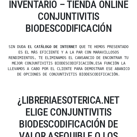
INVENTARIO – TIENDA ONLINE
CONJUNTIVITIS
BIODESCODIFICACIÓN
SIN DUDA
EL CATÁLOGO DE INTERNET
QUE TE HEMOS PRESENTADO
ES EL MÁS EFICIENTE Y A LA PAR CON MARAVILLOSOS
RENDIMIENTOS, TE ELIMINAMOS EL CANSANCIO DE ENCONTRAR TU
MEJOR CONJUNTIVITIS BIODESCODIFICACIÓN,ESA FUNCIÓN LA
LLEVAMOS A CABO POR EL CLIENTE PARA DEMOSTRAR ESE ABANICO
DE OPCIONES DE CONJUNTIVITIS BIODESCODIFICACIÓN.
¿LIBRERIAESOTERICA.NET
ELIGE CONJUNTIVITIS
BIODESCODIFICACIÓN DE
VALOR ASEQUIBLE O LOS