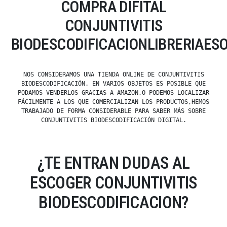
COMPRA DIFITAL
CONJUNTIVITIS
BIODESCODIFICACIONLIBRERIAES
NOS CONSIDERAMOS UNA TIENDA ONLINE DE CONJUNTIVITIS
BIODESCODIFICACIÓN. EN VARIOS OBJETOS ES POSIBLE QUE
PODAMOS VENDERLOS GRACIAS A AMAZON,O PODEMOS LOCALIZAR
FÁCILMENTE A LOS QUE COMERCIALIZAN LOS PRODUCTOS,HEMOS
TRABAJADO DE FORMA CONSIDERABLE PARA SABER MÁS SOBRE
CONJUNTIVITIS BIODESCODIFICACIÓN DIGITAL.
¿TE ENTRAN DUDAS AL
ESCOGER CONJUNTIVITIS
BIODESCODIFICACION?