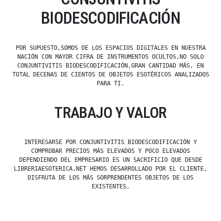
BIODESCODIFICACIÓN
POR SUPUESTO,SOMOS DE LOS ESPACIOS DIGITALES EN NUESTRA
NACIÓN CON MAYOR CIFRA DE INSTRUMENTOS OCULTOS,NO SOLO
CONJUNTIVITIS BIODESCODIFICACIÓN,GRAN CANTIDAD MÁS, EN
TOTAL DECENAS DE CIENTOS DE OBJETOS ESOTÉRICOS ANALIZADOS
PARA TI.
TRABAJO Y VALOR
INTERESARSE POR CONJUNTIVITIS BIODESCODIFICACIÓN Y
COMPROBAR PRECIOS MÁS ELEVADOS Y POCO ELEVADOS
DEPENDIENDO DEL EMPRESARIO ES UN SACRIFICIO QUE DESDE
LIBRERIAESOTERICA.NET HEMOS DESARROLLADO POR EL CLIENTE,
DISFRUTA DE LOS MÁS SORPRENDENTES OBJETOS DE LOS
EXISTENTES.