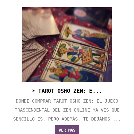
➤ TAROT OSHO ZEN: E...
DONDE COMPRAR TAROT OSHO ZEN: EL JUEGO
TRASCENDENTAL DEL ZEN ONLINE YA VES QUE
SENCILLO ES, PERO ADEMÁS, TE DEJAMOS ...
VER MÁS