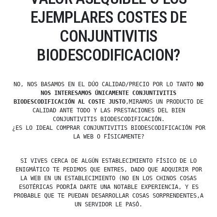
EJEMPLARES COSTES DE
CONJUNTIVITIS
BIODESCODIFICACION?
NO, NOS BASAMOS EN EL DÚO CALIDAD/PRECIO POR LO TANTO
NO
NOS INTERESAMOS ÚNICAMENTE CONJUNTIVITIS
BIODESCODIFICACIÓN AL COSTE JUSTO
,MIRAMOS UN PRODUCTO DE
CALIDAD ANTE TODO Y LAS PRESTACIONES DEL BIEN
CONJUNTIVITIS BIODESCODIFICACIÓN.
¿ES LO IDEAL COMPRAR CONJUNTIVITIS BIODESCODIFICACIÓN POR
LA WEB O FÍSICAMENTE?
SI VIVES CERCA DE ALGÚN ESTABLECIMIENTO FÍSICO DE LO
ENIGMÁTICO TE PEDIMOS QUE ENTRES, DADO QUE ADQUIRIR POR
LA WEB EN UN ESTABLECIMIENTO (NO EN LOS CHINOS COSAS
ESOTÉRICAS PODRÍA DARTE UNA NOTABLE EXPERIENCIA, Y ES
PROBABLE QUE TE PUEDAN DESARROLLAR COSAS SORPRENDENTES,A
UN SERVIDOR LE PASÓ.