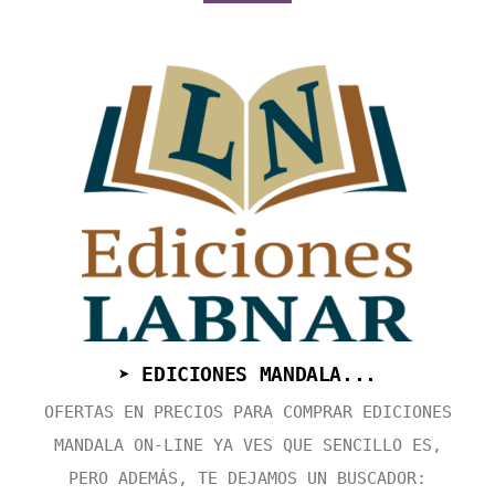
➤ EDICIONES MANDALA...
OFERTAS EN PRECIOS PARA COMPRAR EDICIONES
MANDALA ON-LINE YA VES QUE SENCILLO ES,
PERO ADEMÁS, TE DEJAMOS UN BUSCADOR: