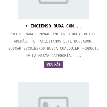
➤ INCIENSO RUDA CON...
PRECIO PARA COMPRAR INCIENSO RUDA ON-LINE
ADEMÁS, TE FACILITAMOS ESTE BUSCADOR:
BUSCAR ESCRÍBENOS BUSCA CUALQUIER PRODUCTO
DE LA MISMA CATEGORÍA: ...
VER MÁS