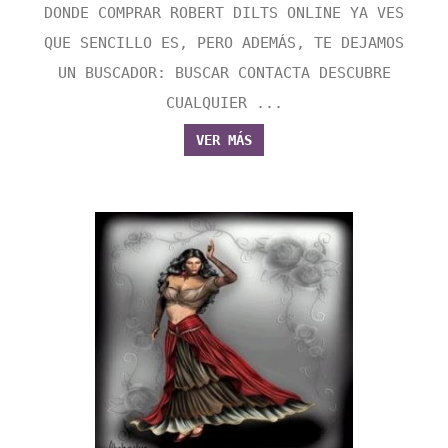
DONDE COMPRAR ROBERT DILTS ONLINE YA VES
QUE SENCILLO ES, PERO ADEMÁS, TE DEJAMOS
UN BUSCADOR: BUSCAR CONTACTA DESCUBRE
CUALQUIER ...
VER MÁS