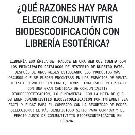
¿QUÉ RAZONES HAY PARA
ELEGIR CONJUNTIVITIS
BIODESCODIFICACIÓN CON
LIBRERÍA ESOTÉRICA?
LIBRERÍA ESOTÉRICA SE TRADUCE EN
UNA WEB QUE CUENTA CON
LOS PRINCIPALES CATÁLOGOS DE MISTERIO DE NUESTRO PAÍS
.
DESPUÉS DE UNOS MESES ESTUDIANDO LOS PRODUCTOS MÁS
OSCUROS QUE SE PUEDEN ENCONTRAR EN LOS ESPACIOS DE VENTA
DE ESOTERISMO POR INTERNET, HEMOS FINALIZADO UN LISTADO
CON UNA GRAN CANTIDAD DE CONJUNTIVITIS
BIODESCODIFICACIÓN, LO FUNDAMENTAL CON LA META DE QUE
OBTENER
CONJUNTIVITIS BIODESCODIFICACIÓN
POR INTERNET SEA
FÁCIL Y FUGAZ PARA EL COMPRADO CON LA SEGURIDAD DE PODER
SELECCIONAR EL MÁS BENEFICIOSO SITIO PARA COMPRAR Y EL
PRECIO JUSTO DE CONJUNTIVITIS BIODESCODIFICACIÓN EN
ESPAÑA.