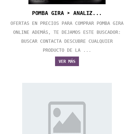
POMBA GIRA ➤ ANALIZ...
OFERTAS EN PRECIOS PARA COMPRAR POMBA GIRA
ONLINE ADEMÁS, TE DEJAMOS ESTE BUSCADOR:
BUSCAR CONTACTA DESCUBRE CUALQUIER
PRODUCTO DE LA ...
VER MÁS