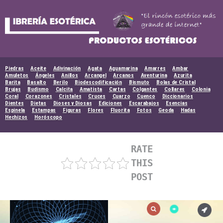
Skip
to
content
Piedras
Aceite
Adivinación
Agata
Aguamarina
Amarres
Ambar
Amuletos
Ángeles
Anillos
Arcangel
Arcanos
Aventurina
Azurita
Barita
Basalto
Berilo
Biodescodificación
Bismuto
Bolas de Cristal
Brujas
Budismo
Calcita
Amatista
Cartas
Colgantes
Collares
Colonia
Coral
Corazones
Cristales
Cruces
Cuarzo
Cuenco
Diccionarios
Dientes
Dietas
Dioses y Diosas
Ediciones
Escarabajos
Esencias
Espinela
Estampas
Figuras
Flores
Fluorita
Fotos
Geoda
Hadas
Hechizos
Horóscopo
RATE
THIS
POST