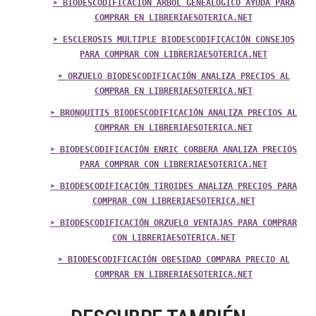
➤ BIODESCODIFICACIÓN ÁRBOL GENEALÓGICO AYUDA PARA
COMPRAR EN LIBRERIAESOTERICA.NET
➤ ESCLEROSIS MULTIPLE BIODESCODIFICACIÓN CONSEJOS
PARA COMPRAR CON LIBRERIAESOTERICA.NET
➤ ORZUELO BIODESCODIFICACIÓN ANALIZA PRECIOS AL
COMPRAR EN LIBRERIAESOTERICA.NET
➤ BRONQUITIS BIODESCODIFICACIÓN ANALIZA PRECIOS AL
COMPRAR EN LIBRERIAESOTERICA.NET
➤ BIODESCODIFICACIÓN ENRIC CORBERA ANALIZA PRECIOS
PARA COMPRAR CON LIBRERIAESOTERICA.NET
➤ BIODESCODIFICACIÓN TIROIDES ANALIZA PRECIOS PARA
COMPRAR CON LIBRERIAESOTERICA.NET
➤ BIODESCODIFICACIÓN ORZUELO VENTAJAS PARA COMPRAR
CON LIBRERIAESOTERICA.NET
➤ BIODESCODIFICACIÓN OBESIDAD COMPARA PRECIO AL
COMPRAR EN LIBRERIAESOTERICA.NET