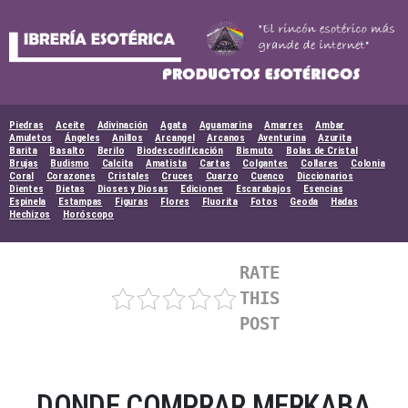
Skip
to
content
Piedras
Aceite
Adivinación
Agata
Aguamarina
Amarres
Ambar
Amuletos
Ángeles
Anillos
Arcangel
Arcanos
Aventurina
Azurita
Barita
Basalto
Berilo
Biodescodificación
Bismuto
Bolas de Cristal
Brujas
Budismo
Calcita
Amatista
Cartas
Colgantes
Collares
Colonia
Coral
Corazones
Cristales
Cruces
Cuarzo
Cuenco
Diccionarios
Dientes
Dietas
Dioses y Diosas
Ediciones
Escarabajos
Esencias
Espinela
Estampas
Figuras
Flores
Fluorita
Fotos
Geoda
Hadas
Hechizos
Horóscopo
RATE
THIS
POST
DONDE COMPRAR MERKABA