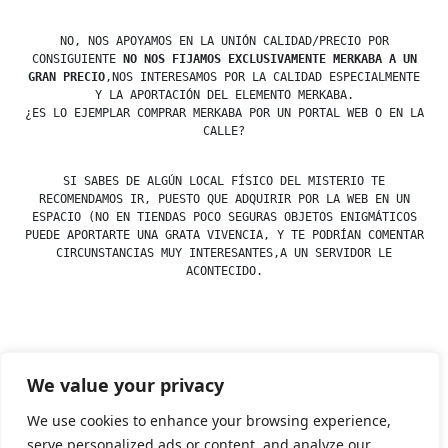
NO, NOS APOYAMOS EN LA UNIÓN CALIDAD/PRECIO POR
CONSIGUIENTE
NO NOS FIJAMOS EXCLUSIVAMENTE MERKABA A UN
GRAN PRECIO
,NOS INTERESAMOS POR LA CALIDAD ESPECIALMENTE
Y LA APORTACIÓN DEL ELEMENTO MERKABA.
¿ES LO EJEMPLAR COMPRAR MERKABA POR UN PORTAL WEB O EN LA
CALLE?
SI SABES DE ALGÚN LOCAL FÍSICO DEL MISTERIO TE
RECOMENDAMOS IR, PUESTO QUE ADQUIRIR POR LA WEB EN UN
ESPACIO (NO EN TIENDAS POCO SEGURAS OBJETOS ENIGMÁTICOS
PUEDE APORTARTE UNA GRATA VIVENCIA, Y TE PODRÍAN COMENTAR
CIRCUNSTANCIAS MUY INTERESANTES,A UN SERVIDOR LE
ACONTECIDO.
Posted
esdfninj34
23 December, 2019
We value your privacy
by
Posted
Uncategorized
in
We use cookies to enhance your browsing experience,
serve personalized ads or content, and analyze our