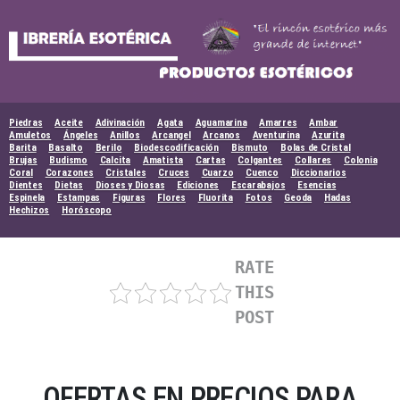
Skip
to
content
Piedras
Aceite
Adivinación
Agata
Aguamarina
Amarres
Ambar
Amuletos
Ángeles
Anillos
Arcangel
Arcanos
Aventurina
Azurita
Barita
Basalto
Berilo
Biodescodificación
Bismuto
Bolas de Cristal
Brujas
Budismo
Calcita
Amatista
Cartas
Colgantes
Collares
Colonia
Coral
Corazones
Cristales
Cruces
Cuarzo
Cuenco
Diccionarios
Dientes
Dietas
Dioses y Diosas
Ediciones
Escarabajos
Esencias
Espinela
Estampas
Figuras
Flores
Fluorita
Fotos
Geoda
Hadas
Hechizos
Horóscopo
RATE
THIS
POST
OFERTAS EN PRECIOS PARA