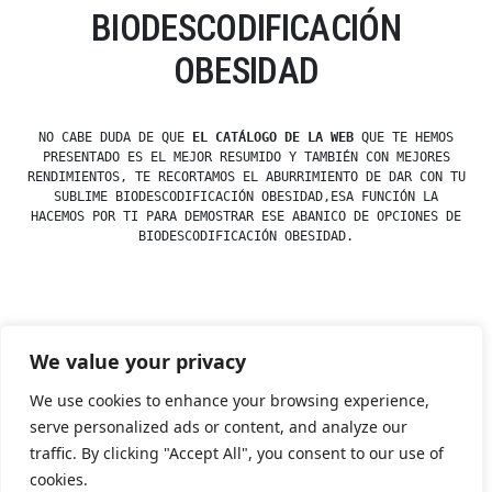
BIODESCODIFICACIÓN
OBESIDAD
NO CABE DUDA DE QUE
EL CATÁLOGO DE LA WEB
QUE TE HEMOS
PRESENTADO ES EL MEJOR RESUMIDO Y TAMBIÉN CON MEJORES
RENDIMIENTOS, TE RECORTAMOS EL ABURRIMIENTO DE DAR CON TU
SUBLIME BIODESCODIFICACIÓN OBESIDAD,ESA FUNCIÓN LA
HACEMOS POR TI PARA DEMOSTRAR ESE ABANICO DE OPCIONES DE
BIODESCODIFICACIÓN OBESIDAD.
Posted
esdfninj34
23 December, 2019
We value your privacy
by
Posted
Biodescodificación
in
We use cookies to enhance your browsing experience,
serve personalized ads or content, and analyze our
traffic. By clicking "Accept All", you consent to our use of
Tienda Esotérica Online – Librería Esotérica
,
Proudly
cookies.
powered by WordPress.
Política de Privacidad