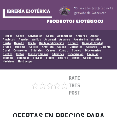
Skip
to
content
Piedras
Aceite
Adivinación
Agata
Aguamarina
Amarres
Ambar
Amuletos
Ángeles
Anillos
Arcangel
Arcanos
Aventurina
Azurita
Barita
Basalto
Berilo
Biodescodificación
Bismuto
Bolas de Cristal
Brujas
Budismo
Calcita
Amatista
Cartas
Colgantes
Collares
Colonia
Coral
Corazones
Cristales
Cruces
Cuarzo
Cuenco
Diccionarios
Dientes
Dietas
Dioses y Diosas
Ediciones
Escarabajos
Esencias
Espinela
Estampas
Figuras
Flores
Fluorita
Fotos
Geoda
Hadas
Hechizos
Horóscopo
RATE
THIS
POST
OFERTAS EN PRECIOS PARA