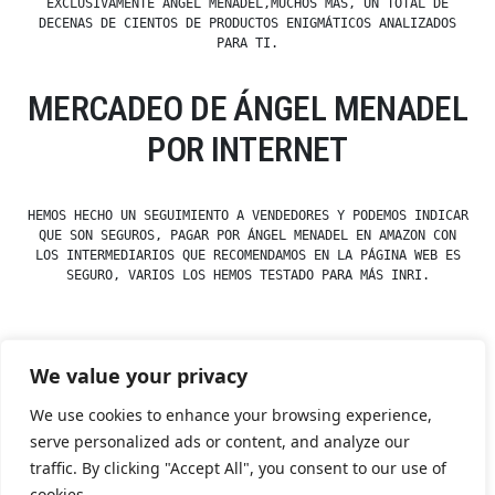
EXCLUSIVAMENTE ÁNGEL MENADEL,MUCHOS MÁS, UN TOTAL DE
DECENAS DE CIENTOS DE PRODUCTOS ENIGMÁTICOS ANALIZADOS
PARA TI.
MERCADEO DE ÁNGEL MENADEL
POR INTERNET
HEMOS HECHO UN SEGUIMIENTO A VENDEDORES Y PODEMOS INDICAR
QUE SON SEGUROS, PAGAR POR ÁNGEL MENADEL EN AMAZON CON
LOS INTERMEDIARIOS QUE RECOMENDAMOS EN LA PÁGINA WEB ES
SEGURO, VARIOS LOS HEMOS TESTADO PARA MÁS INRI.
We value your privacy
Posted
Posted
esdfninj34
23 December, 2019
Ángeles
by
in
We use cookies to enhance your browsing experience,
serve personalized ads or content, and analyze our
traffic. By clicking "Accept All", you consent to our use of
Tienda Esotérica Online – Librería Esotérica
,
Proudly
cookies.