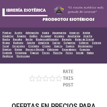
Skip
to
content
Piedras
Aceite
Adivinación
Agata
Aguamarina
Amarres
Ambar
Amuletos
Ángeles
Anillos
Arcangel
Arcanos
Aventurina
Azurita
Barita
Basalto
Berilo
Biodescodificación
Bismuto
Bolas de Cristal
Brujas
Budismo
Calcita
Amatista
Cartas
Colgantes
Collares
Colonia
Coral
Corazones
Cristales
Cruces
Cuarzo
Cuenco
Diccionarios
Dientes
Dietas
Dioses y Diosas
Ediciones
Escarabajos
Esencias
Espinela
Estampas
Figuras
Flores
Fluorita
Fotos
Geoda
Hadas
Hechizos
Horóscopo
RATE
THIS
POST
OFERTAS EN PRECIOS PARA