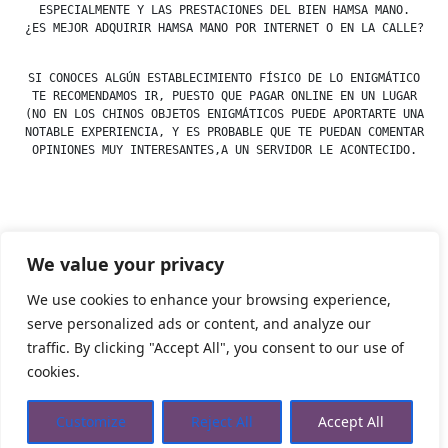
ESPECIALMENTE Y LAS PRESTACIONES DEL BIEN HAMSA MANO.
¿ES MEJOR ADQUIRIR HAMSA MANO POR INTERNET O EN LA CALLE?
SI CONOCES ALGÚN ESTABLECIMIENTO FÍSICO DE LO ENIGMÁTICO
TE RECOMENDAMOS IR, PUESTO QUE PAGAR ONLINE EN UN LUGAR
(NO EN LOS CHINOS OBJETOS ENIGMÁTICOS PUEDE APORTARTE UNA
NOTABLE EXPERIENCIA, Y ES PROBABLE QUE TE PUEDAN COMENTAR
OPINIONES MUY INTERESANTES,A UN SERVIDOR LE ACONTECIDO.
Posted
esdfninj34
23 December, 2019
We value your privacy
by
Posted
Uncategorized
in
We use cookies to enhance your browsing experience,
serve personalized ads or content, and analyze our
traffic. By clicking "Accept All", you consent to our use of
Tienda Esotérica Online – Librería Esotérica
,
Proudly
cookies.
powered by WordPress.
Política de Privacidad
Privacidad
Aviso Legal
Cookies Web
Customize
Reject All
Accept All