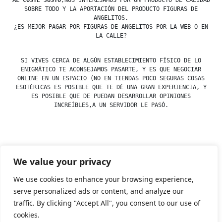
AL COSTE JUSTO
,NOS INTERESAMOS POR UN PRODUCTO DE CALIDAD
SOBRE TODO Y LA APORTACIÓN DEL PRODUCTO FIGURAS DE
ANGELITOS.
¿ES MEJOR PAGAR POR FIGURAS DE ANGELITOS POR LA WEB O EN
LA CALLE?
SI VIVES CERCA DE ALGÚN ESTABLECIMIENTO FÍSICO DE LO
ENIGMÁTICO TE ACONSEJAMOS PASARTE, Y ES QUE NEGOCIAR
ONLINE EN UN ESPACIO (NO EN TIENDAS POCO SEGURAS COSAS
ESOTÉRICAS ES POSIBLE QUE TE DÉ UNA GRAN EXPERIENCIA, Y
ES POSIBLE QUE DE PUEDAN DESARROLLAR OPINIONES
INCREÍBLES,A UN SERVIDOR LE PASÓ.
Posted
esdfninj34
23 December, 2019
We value your privacy
by
Posted
Ángeles
,
Figuras
in
We use cookies to enhance your browsing experience,
serve personalized ads or content, and analyze our
traffic. By clicking "Accept All", you consent to our use of
Tienda Esotérica Online – Librería Esotérica
,
Proudly
cookies.
powered by WordPress.
Política de Privacidad