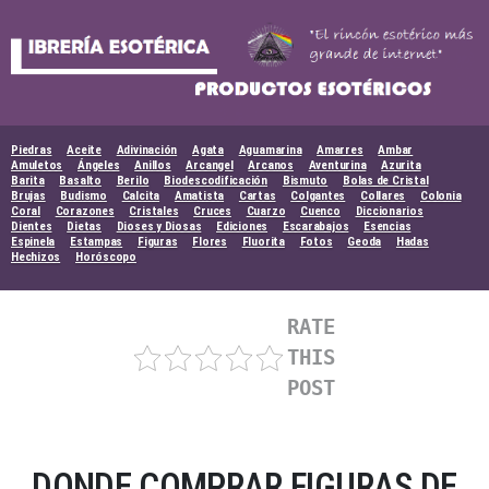
Skip
to
content
Piedras
Aceite
Adivinación
Agata
Aguamarina
Amarres
Ambar
Amuletos
Ángeles
Anillos
Arcangel
Arcanos
Aventurina
Azurita
Barita
Basalto
Berilo
Biodescodificación
Bismuto
Bolas de Cristal
Brujas
Budismo
Calcita
Amatista
Cartas
Colgantes
Collares
Colonia
Coral
Corazones
Cristales
Cruces
Cuarzo
Cuenco
Diccionarios
Dientes
Dietas
Dioses y Diosas
Ediciones
Escarabajos
Esencias
Espinela
Estampas
Figuras
Flores
Fluorita
Fotos
Geoda
Hadas
Hechizos
Horóscopo
RATE
THIS
POST
DONDE COMPRAR FIGURAS DE