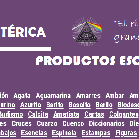
ión
Agata
Aguamarina
Amarres
Ambar
Am
urina
Azurita
Barita
Basalto
Berilo
Biodesc
Budismo
Calcita
Amatista
Cartas
Colgantes
les
Cruces
Cuarzo
Cuenco
Diccionarios
Di
abajos
Esencias
Espinela
Estampas
Figuras