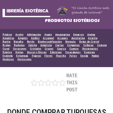
Skip
to
content
Piedras
Aceite
Adivinación
Agata
Aguamarina
Amarres
Ambar
Amuletos
Ángeles
Anillos
Arcangel
Arcanos
Aventurina
Azurita
Barita
Basalto
Berilo
Biodescodificación
Bismuto
Bolas de Cristal
Brujas
Budismo
Calcita
Amatista
Cartas
Colgantes
Collares
Colonia
Coral
Corazones
Cristales
Cruces
Cuarzo
Cuenco
Diccionarios
Dientes
Dietas
Dioses y Diosas
Ediciones
Escarabajos
Esencias
Espinela
Estampas
Figuras
Flores
Fluorita
Fotos
Geoda
Hadas
Hechizos
Horóscopo
RATE
THIS
POST
DONDE COMPRAR TURQUESAS