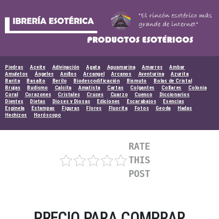
Skip
to
content
Piedras
Aceite
Adivinación
Agata
Aguamarina
Amarres
Ambar
Amuletos
Ángeles
Anillos
Arcangel
Arcanos
Aventurina
Azurita
Barita
Basalto
Berilo
Biodescodificación
Bismuto
Bolas de Cristal
Brujas
Budismo
Calcita
Amatista
Cartas
Colgantes
Collares
Colonia
Coral
Corazones
Cristales
Cruces
Cuarzo
Cuenco
Diccionarios
Dientes
Dietas
Dioses y Diosas
Ediciones
Escarabajos
Esencias
Espinela
Estampas
Figuras
Flores
Fluorita
Fotos
Geoda
Hadas
Hechizos
Horóscopo
RATE
THIS
POST
PRECIO PARA COMPRAR