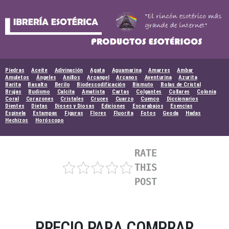
Skip
to
content
Piedras
Aceite
Adivinación
Agata
Aguamarina
Amarres
Ambar
Amuletos
Ángeles
Anillos
Arcangel
Arcanos
Aventurina
Azurita
Barita
Basalto
Berilo
Biodescodificación
Bismuto
Bolas de Cristal
Brujas
Budismo
Calcita
Amatista
Cartas
Colgantes
Collares
Colonia
Coral
Corazones
Cristales
Cruces
Cuarzo
Cuenco
Diccionarios
Dientes
Dietas
Dioses y Diosas
Ediciones
Escarabajos
Esencias
Espinela
Estampas
Figuras
Flores
Fluorita
Fotos
Geoda
Hadas
Hechizos
Horóscopo
RATE
THIS
POST
PRECIO PARA COMPRAR