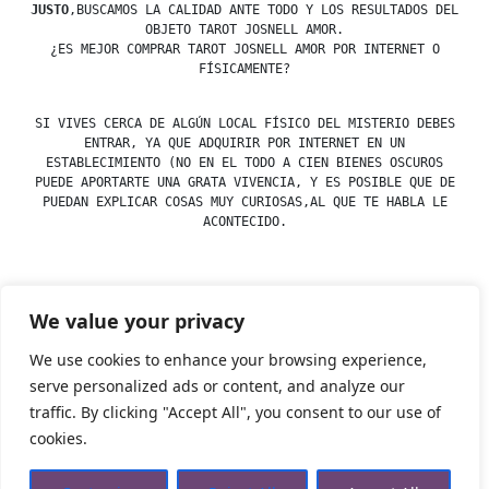
JUSTO
,BUSCAMOS LA CALIDAD ANTE TODO Y LOS RESULTADOS DEL
OBJETO TAROT JOSNELL AMOR.
¿ES MEJOR COMPRAR TAROT JOSNELL AMOR POR INTERNET O
FÍSICAMENTE?
SI VIVES CERCA DE ALGÚN LOCAL FÍSICO DEL MISTERIO DEBES
ENTRAR, YA QUE ADQUIRIR POR INTERNET EN UN
ESTABLECIMIENTO (NO EN EL TODO A CIEN BIENES OSCUROS
PUEDE APORTARTE UNA GRATA VIVENCIA, Y ES POSIBLE QUE DE
PUEDAN EXPLICAR COSAS MUY CURIOSAS,AL QUE TE HABLA LE
ACONTECIDO.
We value your privacy
Posted
Posted
esdfninj34
23 December, 2019
Tarot
by
in
We use cookies to enhance your browsing experience,
serve personalized ads or content, and analyze our
traffic. By clicking "Accept All", you consent to our use of
Tienda Esotérica Online – Librería Esotérica
,
Proudly
cookies.
powered by WordPress.
Política de Privacidad
Privacidad
Aviso Legal
Cookies Web