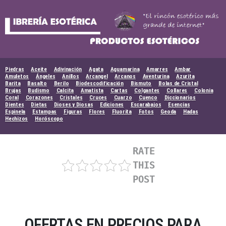
Skip
to
content
Piedras
Aceite
Adivinación
Agata
Aguamarina
Amarres
Ambar
Amuletos
Ángeles
Anillos
Arcangel
Arcanos
Aventurina
Azurita
Barita
Basalto
Berilo
Biodescodificación
Bismuto
Bolas de Cristal
Brujas
Budismo
Calcita
Amatista
Cartas
Colgantes
Collares
Colonia
Coral
Corazones
Cristales
Cruces
Cuarzo
Cuenco
Diccionarios
Dientes
Dietas
Dioses y Diosas
Ediciones
Escarabajos
Esencias
Espinela
Estampas
Figuras
Flores
Fluorita
Fotos
Geoda
Hadas
Hechizos
Horóscopo
RATE
THIS
POST
OFERTAS EN PRECIOS PARA