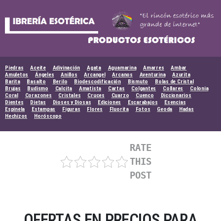
Skip
to
content
Piedras
Aceite
Adivinación
Agata
Aguamarina
Amarres
Ambar
Amuletos
Ángeles
Anillos
Arcangel
Arcanos
Aventurina
Azurita
Barita
Basalto
Berilo
Biodescodificación
Bismuto
Bolas de Cristal
Brujas
Budismo
Calcita
Amatista
Cartas
Colgantes
Collares
Colonia
Coral
Corazones
Cristales
Cruces
Cuarzo
Cuenco
Diccionarios
Dientes
Dietas
Dioses y Diosas
Ediciones
Escarabajos
Esencias
Espinela
Estampas
Figuras
Flores
Fluorita
Fotos
Geoda
Hadas
Hechizos
Horóscopo
RATE
THIS
POST
OFERTAS EN PRECIOS PARA