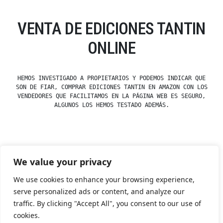
VENTA DE EDICIONES TANTIN
ONLINE
HEMOS INVESTIGADO A PROPIETARIOS Y PODEMOS INDICAR QUE
SON DE FIAR, COMPRAR EDICIONES TANTIN EN AMAZON CON LOS
VENDEDORES QUE FACILITAMOS EN LA PÁGINA WEB ES SEGURO,
ALGUNOS LOS HEMOS TESTADO ADEMÁS.
Posted
esdfninj34
23 December, 2019
We value your privacy
by
Posted
Ediciones
in
We use cookies to enhance your browsing experience,
serve personalized ads or content, and analyze our
traffic. By clicking "Accept All", you consent to our use of
Tienda Esotérica Online – Librería Esotérica
,
Proudly
cookies.
powered by WordPress.
Política de Privacidad