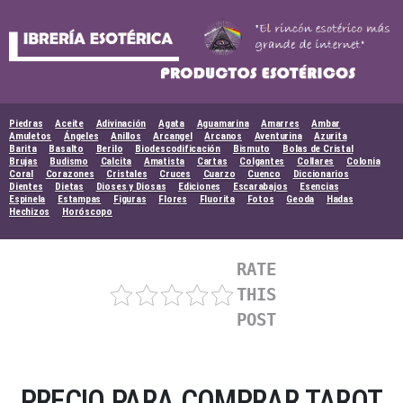
Skip
to
content
Piedras
Aceite
Adivinación
Agata
Aguamarina
Amarres
Ambar
Amuletos
Ángeles
Anillos
Arcangel
Arcanos
Aventurina
Azurita
Barita
Basalto
Berilo
Biodescodificación
Bismuto
Bolas de Cristal
Brujas
Budismo
Calcita
Amatista
Cartas
Colgantes
Collares
Colonia
Coral
Corazones
Cristales
Cruces
Cuarzo
Cuenco
Diccionarios
Dientes
Dietas
Dioses y Diosas
Ediciones
Escarabajos
Esencias
Espinela
Estampas
Figuras
Flores
Fluorita
Fotos
Geoda
Hadas
Hechizos
Horóscopo
RATE
THIS
POST
PRECIO PARA COMPRAR TAROT