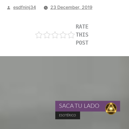
Posted
esdfninj34
23 December, 2019
by
RATE
THIS
POST
SACA TU LADO
ESOTÉRICO