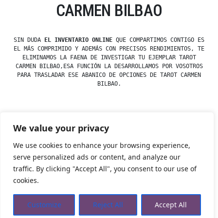
CARMEN BILBAO
SIN DUDA
EL INVENTARIO ONLINE
QUE COMPARTIMOS CONTIGO ES
EL MÁS COMPRIMIDO Y ADEMÁS CON PRECISOS RENDIMIENTOS, TE
ELIMINAMOS LA FAENA DE INVESTIGAR TU EJEMPLAR TAROT
CARMEN BILBAO,ESA FUNCIÓN LA DESARROLLAMOS POR VOSOTROS
PARA TRASLADAR ESE ABANICO DE OPCIONES DE TAROT CARMEN
BILBAO.
We value your privacy
Posted
Posted
esdfninj34
23 December, 2019
Tarot
by
in
We use cookies to enhance your browsing experience,
serve personalized ads or content, and analyze our
traffic. By clicking "Accept All", you consent to our use of
Tienda Esotérica Online – Librería Esotérica
,
Proudly
cookies.
powered by WordPress.
Política de Privacidad
Privacidad
Aviso Legal
Cookies Web
Customize
Reject All
Accept All