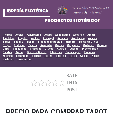
Skip
to
content
Piedras
Aceite
Adivinación
Agata
Aguamarina
Amarres
Ambar
Amuletos
Ángeles
Anillos
Arcangel
Arcanos
Aventurina
Azurita
Barita
Basalto
Berilo
Biodescodificación
Bismuto
Bolas de Cristal
Brujas
Budismo
Calcita
Amatista
Cartas
Colgantes
Collares
Colonia
Coral
Corazones
Cristales
Cruces
Cuarzo
Cuenco
Diccionarios
Dientes
Dietas
Dioses y Diosas
Ediciones
Escarabajos
Esencias
Espinela
Estampas
Figuras
Flores
Fluorita
Fotos
Geoda
Hadas
Hechizos
Horóscopo
RATE
THIS
POST
PRECIO PARA COMPRAR TAROT