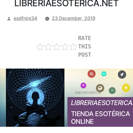
LIBRERIAESOTERICA.NET
Posted
esdfninj34
23 December, 2019
by
RATE
THIS
POST
BIENVENIDO A:
LIBRERIAESOTERICA
TIENDA ESOTÉRICA
ONLINE