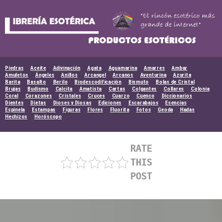
Skip
to
content
Piedras
Aceite
Adivinación
Agata
Aguamarina
Amarres
Ambar
Amuletos
Ángeles
Anillos
Arcangel
Arcanos
Aventurina
Azurita
Barita
Basalto
Berilo
Biodescodificación
Bismuto
Bolas de Cristal
Brujas
Budismo
Calcita
Amatista
Cartas
Colgantes
Collares
Colonia
Coral
Corazones
Cristales
Cruces
Cuarzo
Cuenco
Diccionarios
Dientes
Dietas
Dioses y Diosas
Ediciones
Escarabajos
Esencias
Espinela
Estampas
Figuras
Flores
Fluorita
Fotos
Geoda
Hadas
Hechizos
Horóscopo
RATE
THIS
POST