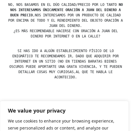
NO, NOS BASAMOS EN EL DÚO CALIDAD/PRECIO POR LO TANTO
NO
NOS INTERESAMOS ÚNICAMENTE ORACIÓN A JUAN DEL DINERO A
BUEN PRECIO
,NOS INTERESAMOS POR UN PRODUCTO DE CALIDAD
POR ENCIMA DE TODO Y EL RENDIMIENTO DEL OBJETO ORACIÓN A
JUAN DEL DINERO.
¿ES MÁS RECOMENDABLE HACERSE CON ORACIÓN A JUAN DEL
DINERO POR INTERNET O EN LA CALLE?
SI HAS IDO A ALGÚN ESTABLECIMIENTO FÍSICO DE LO
ENIGMÁTICO TE RECOMENDAMOS IR, DADO QUE ADQUIRIR POR
INTERNET EN UN SITIO (NO EN TIENDAS BARATAS BIENES
OSCUROS PUEDE APORTARTE UNA GRATA VIVENCIA, Y TE PUEDEN
DETALLAR COSAS MUY CURIOSAS,AL QUE TE HABLA LE
ACONTECIDO.
Posted
esdfninj34
23 December, 2019
We value your privacy
by
Posted
Oraciones
in
We use cookies to enhance your browsing experience,
serve personalized ads or content, and analyze our