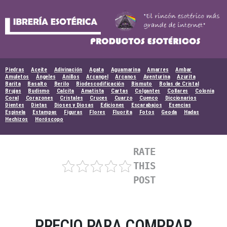
Skip
to
content
Piedras
Aceite
Adivinación
Agata
Aguamarina
Amarres
Ambar
Amuletos
Ángeles
Anillos
Arcangel
Arcanos
Aventurina
Azurita
Barita
Basalto
Berilo
Biodescodificación
Bismuto
Bolas de Cristal
Brujas
Budismo
Calcita
Amatista
Cartas
Colgantes
Collares
Colonia
Coral
Corazones
Cristales
Cruces
Cuarzo
Cuenco
Diccionarios
Dientes
Dietas
Dioses y Diosas
Ediciones
Escarabajos
Esencias
Espinela
Estampas
Figuras
Flores
Fluorita
Fotos
Geoda
Hadas
Hechizos
Horóscopo
RATE
THIS
POST
PRECIO PARA COMPRAR