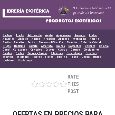
Skip
to
content
Piedras
Aceite
Adivinación
Agata
Aguamarina
Amarres
Ambar
Amuletos
Ángeles
Anillos
Arcangel
Arcanos
Aventurina
Azurita
Barita
Basalto
Berilo
Biodescodificación
Bismuto
Bolas de Cristal
Brujas
Budismo
Calcita
Amatista
Cartas
Colgantes
Collares
Colonia
Coral
Corazones
Cristales
Cruces
Cuarzo
Cuenco
Diccionarios
Dientes
Dietas
Dioses y Diosas
Ediciones
Escarabajos
Esencias
Espinela
Estampas
Figuras
Flores
Fluorita
Fotos
Geoda
Hadas
Hechizos
Horóscopo
RATE
THIS
POST
OFERTAS EN PRECIOS PARA