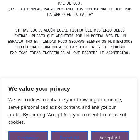
MAL DE OJO.
¿ES LO EJEMPLAR PAGAR POR AMULETOS CONTRA MAL DE OJO POR
LA WEB O EN LA CALLE?
SI HAS IDO A ALGÚN LOCAL FÍSICO DEL MISTERIO DEBES
ENTRAR, PUESTO QUE ADQUIRIR POR UN PORTAL WEB EN UN
ESPACIO (NO EN TIENDAS POCO SEGURAS ELEMENTOS MISTERIOSOS
PODRÍA DARTE UNA NOTABLE EXPERIENCIA, Y TE PODRÍAN
EXPLICAR IDEAS INCREÍBLES,AL QUE ESCRIBE LE ACONTECIDO.
Posted
esdfninj34
23 December, 2019
We value your privacy
by
Posted
Amuletos
,
Ojos
in
We use cookies to enhance your browsing experience,
serve personalized ads or content, and analyze our
traffic. By clicking "Accept All", you consent to our use of
Tienda Esotérica Online – Librería Esotérica
,
Proudly
cookies.
powered by WordPress.
Política de Privacidad
Privacidad
Aviso Legal
Cookies Web
Customize
Reject All
Accept All