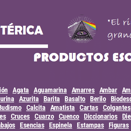
ión
Agata
Aguamarina
Amarres
Ambar
Am
urina
Azurita
Barita
Basalto
Berilo
Biodesc
Budismo
Calcita
Amatista
Cartas
Colgantes
les
Cruces
Cuarzo
Cuenco
Diccionarios
Di
abajos
Esencias
Espinela
Estampas
Figuras