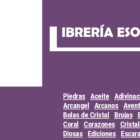
Skip
to
content
Piedras
Aceite
Adivinac
Arcangel
Arcanos
Avent
Bolas de Cristal
Brujas
Coral
Corazones
Crista
Diosas
Ediciones
Escar