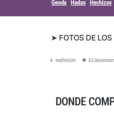
Geoda
Hadas
Hechizos
➤ FOTOS DE LOS
Posted
esdfninj34
23 December
by
DONDE COMP