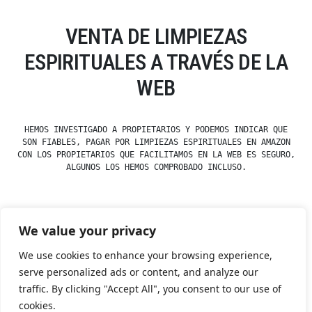
VENTA DE LIMPIEZAS
ESPIRITUALES A TRAVÉS DE LA
WEB
HEMOS INVESTIGADO A PROPIETARIOS Y PODEMOS INDICAR QUE
SON FIABLES, PAGAR POR LIMPIEZAS ESPIRITUALES EN AMAZON
CON LOS PROPIETARIOS QUE FACILITAMOS EN LA WEB ES SEGURO,
ALGUNOS LOS HEMOS COMPROBADO INCLUSO.
We value your privacy
Posted
Posted
esdfninj34
23 December, 2019
Rituales
by
in
We use cookies to enhance your browsing experience,
serve personalized ads or content, and analyze our
traffic. By clicking "Accept All", you consent to our use of
Tienda Esotérica Online – Librería Esotérica
,
Proudly
cookies.