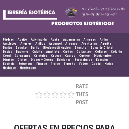
Skip
to
content
Piedras
Aceite
Adivinación
Agata
Aguamarina
Amarres
Ambar
Amuletos
Ángeles
Anillos
Arcangel
Arcanos
Aventurina
Azurita
Barita
Basalto
Berilo
Biodescodificación
Bismuto
Bolas de Cristal
Brujas
Budismo
Calcita
Amatista
Cartas
Colgantes
Collares
Colonia
Coral
Corazones
Cristales
Cruces
Cuarzo
Cuenco
Diccionarios
Dientes
Dietas
Dioses y Diosas
Ediciones
Escarabajos
Esencias
Espinela
Estampas
Figuras
Flores
Fluorita
Fotos
Geoda
Hadas
Hechizos
Horóscopo
RATE
THIS
POST
OFERTAS EN PRECIOS PARA