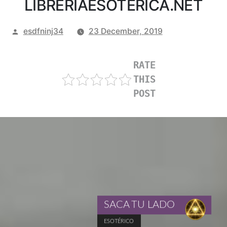
LIBRERIAESOTERICA.NET
Posted
esdfninj34
23 December, 2019
by
RATE
THIS
POST
SACA TU LADO
ESOTÉRICO